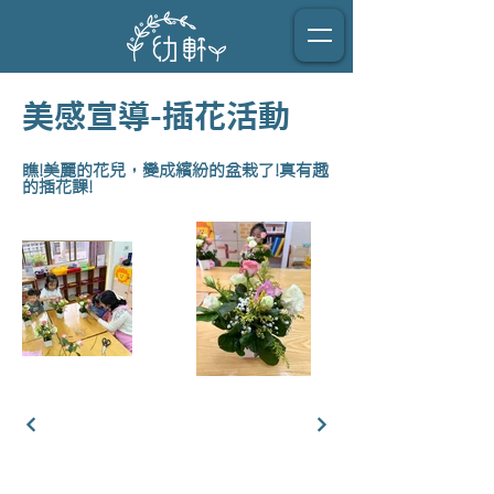
美感宣導-插花活動
瞧!美麗的花兒，變成繽紛的盆栽了!真有趣
的插花課!