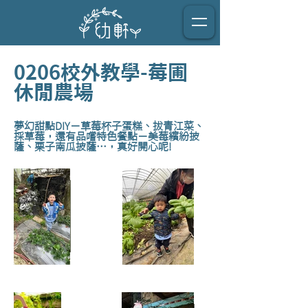
0206校外教學-莓圃
休閒農場
夢幻甜點DIY－草莓杯子蛋糕、拔青江菜、
採草莓，還有品嚐特色餐點－美莓繽紛披
薩、栗子南瓜披薩…，真好開心呢!