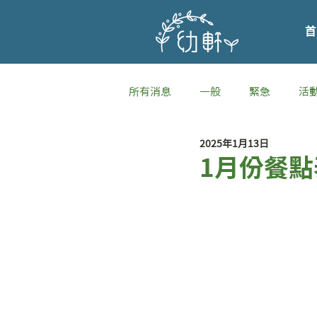
首
所有消息
一般
緊急
活
2025年1月13日
1月份餐點