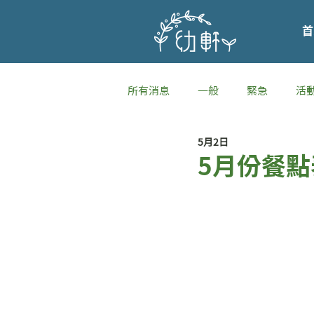
首
所有消息
一般
緊急
活
5月2日
5月份餐點