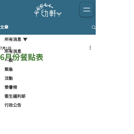
文章
所有消息
7月1日
所有消息
6月份餐點表
一般
緊急
活動
榮譽榜
衛生福利部
行政公告