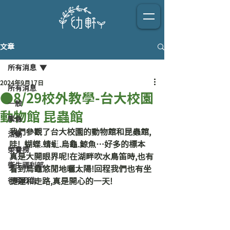
文章
所有消息
2024年9月17日
所有消息
●8/29校外教學-台大校園
一般
動物館 昆蟲館
緊急
我們參觀了台大校園的動物館和昆蟲館,
活動
哇!  蝴蝶.蜻蜓.烏龜.鯨魚…好多的標本 
榮譽榜
真是大開眼界呢!在湖畔吹水鳥笛時,也有
衛生福利部
看到烏龜悠閒地曬太陽!回程我們也有坐
行政公告
捷運和走路,真是開心的一天!