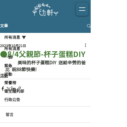
文章
所有消息
2023年10月21日
所有消息
●8/4父親節-杯子蛋糕DIY
一般
           美味的杯子蛋糕DIY  送給辛勞的爸
緊急
比  祝88節快樂!               
活動
活動
榮譽榜
衛生福利部
行政公告
留言