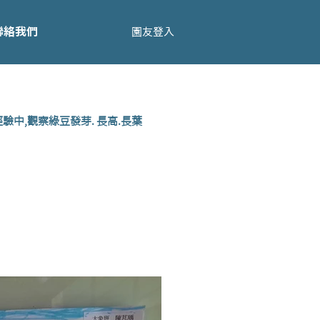
聯絡我們
園友登入
驗中,觀察綠豆發芽. 長高.長葉