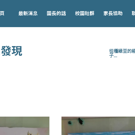
頁
最新消息
園長的話
校園社群
家長協助
大發現
從種綠豆的經
子...